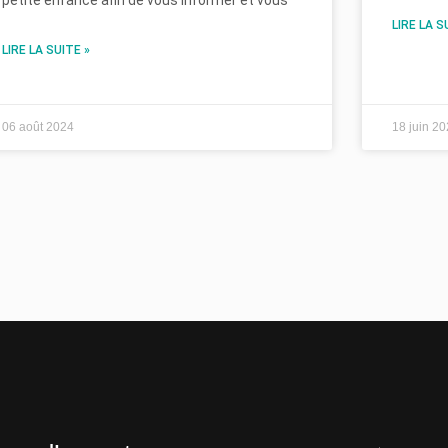
petite enfance afin de vous informer et vous
LIRE LA S
LIRE LA SUITE »
06 août 2024
18 juin 2