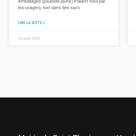
emballages (poubelle jaune) étaient triés par
les usagers, soit dans des sacs
LIRE LA SUITE »
24 août 2024