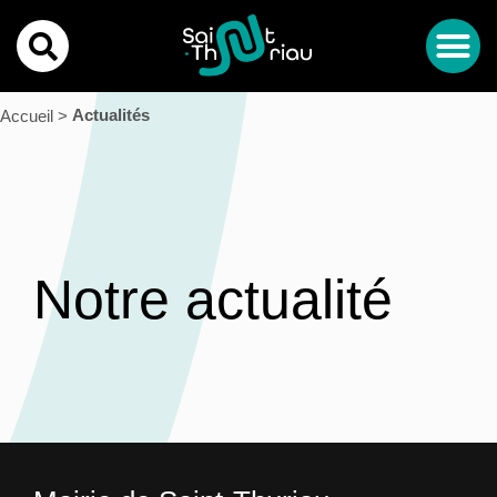
MA CO
MON QU
SPORT, CULTURE ET 
MES DÉ
Actualités
Accueil >
Notre actualité